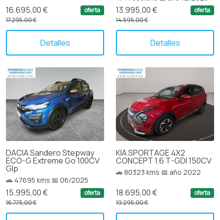
16.695,00 €
13.995,00 €
oferta
oferta
17.295,00 €
14.595,00 €
Detalles
Detalles
DACIA Sandero Stepway
KIA SPORTAGE 4X2
ECO-G Extreme Go 100CV
CONCEPT 1.6 T-GDI 150CV
Glp
🚗 80323 kms 📅 año 2022
🚗 47695 kms 📅 06/2025
15.995,00 €
18.695,00 €
oferta
oferta
16.775,00 €
19.295,00 €