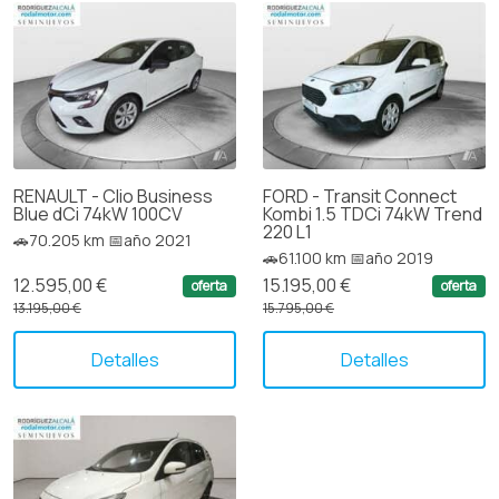
RENAULT - Clio Business
FORD - Transit Connect
Blue dCi 74kW 100CV
Kombi 1.5 TDCi 74kW Trend
220 L1
🚗70.205 km 📅año 2021
🚗61.100 km 📅año 2019
12.595,00 €
15.195,00 €
oferta
oferta
13.195,00 €
15.795,00 €
Detalles
Detalles