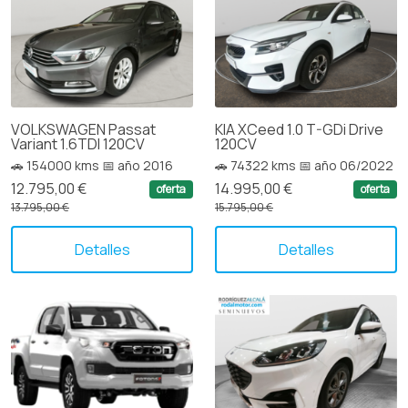
VOLKSWAGEN Passat
KIA XCeed 1.0 T-GDi Drive
Variant 1.6TDI 120CV
120CV
🚗 154000 kms 📅 año 2016
🚗 74322 kms 📅 año 06/2022
12.795,00 €
14.995,00 €
oferta
oferta
13.795,00 €
15.795,00 €
Detalles
Detalles