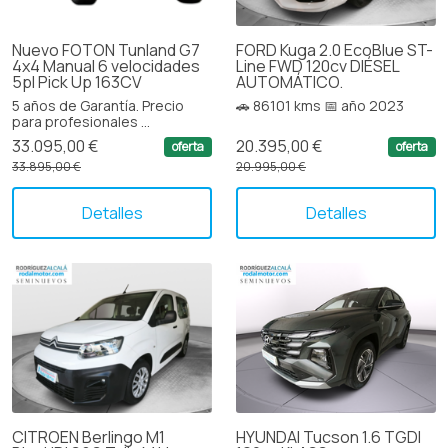
Nuevo FOTON Tunland G7
FORD Kuga 2.0 EcoBlue ST-
4x4 Manual 6 velocidades
Line FWD 120cv DIÉSEL
5pl Pick Up 163CV
AUTOMÁTICO.
5 años de Garantía. Precio
🚗 86101 kms 📅 año 2023
para profesionales ...
33.095,00 €
20.395,00 €
oferta
oferta
33.895,00 €
20.995,00 €
Detalles
Detalles
CITROEN Berlingo M1
HYUNDAI Tucson 1.6 TGDI