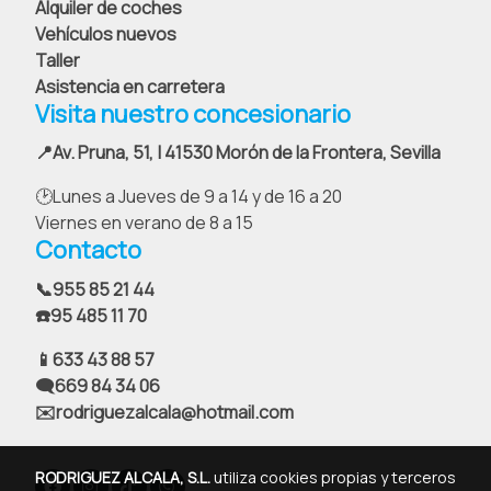
Alquiler de coches
Vehículos nuevos
Taller
Asistencia en carretera
Visita nuestro concesionario
📍Av. Pruna, 51, | 41530 Morón de la Frontera, Sevilla
🕑Lunes a Jueves de 9 a 14 y de 16 a 20
Viernes en verano de 8 a 15
Contacto
📞
955 85 21 44
☎️95 485 11 70
📱633 43 88 57
🗨️669 84 34 06
✉️rodriguezalcala@hotmail.com
RODRIGUEZ ALCALA, S.L.
utiliza cookies propias y terceros