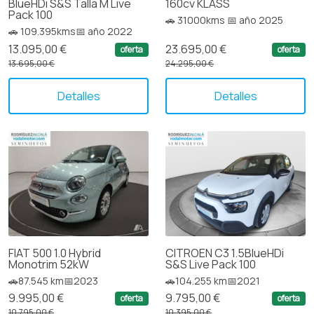
BlueHDi S&S Talla M Live
160cv KLASS
Pack 100
🚗 31000kms 📅 año 2025
🚗 109.395kms📅 año 2022
13.095,00 €
23.695,00 €
oferta
oferta
13.695,00 €
24.295,00 €
Detalles
Detalles
FIAT 500 1.0 Hybrid
CITROEN C3 1.5BlueHDi
Monotrim 52kW
S&S Live Pack 100
🚗87.545 km📅2023
🚗104.255 km📅2021
9.995,00 €
9.795,00 €
oferta
oferta
10.795,00 €
10.395,00 €