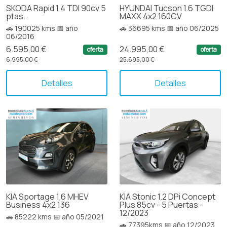
SKODA Rapid 1,4 TDI 90cv 5
HYUNDAI Tucson 1.6 TGDI
ptas.
MAXX 4x2 160CV
🚗 190025 kms 📅 año
🚗 36695 kms 📅 año 06/2025
06/2016
6.595,00 €
24.995,00 €
oferta
oferta
6.995,00 €
25.695,00 €
Detalles
Detalles
KIA Sportage 1.6 MHEV
KIA Stonic 1.2 DPi Concept
Business 4x2 136
Plus 85cv - 5 Puertas -
12/2023
🚗 85222 kms 📅 año 05/2021
🚗 77395kms 📅 año 12/2023